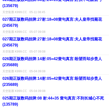
(135679)
天空彩票 K999.CC
05-11 08:45
027期正版数码挂牌:27射:18=08壹句真言:夫人皇帝找菊花
(245679)
天空彩票 K999.CC
05-07 09:08
027期正版数码挂牌:27射:18=08壹句真言:夫人皇帝找菊花
(245679)
天空彩票 K999.CC
05-07 09:08
026期正版数码挂牌:14射:05=42壹句真言:盼望而却步贵人
(235689)
天空彩票 K999.CC
05-04 09:08
026期正版数码挂牌:14射:05=42壹句真言:盼望而却步贵人
(235689)
天空彩票 K999.CC
05-04 09:08
025期正版数码挂牌:08 射:44=35 壹句真言:不到长城心不死
(135789)