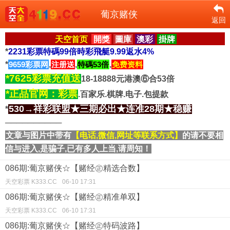
葡京赌侠
返回
天空首页
開獎
圖庫
澳彩
掛牌
*
2231彩票特碼99倍時彩飛艇9.99返水4%
*
9659彩票网
,
注册送
,
特碼53倍
,
免费资料
*7625彩票充值送
18-18888元港澳⑥合53倍
*正品官网：彩票
.百家乐.棋牌.电子.包提款
530→祥彩联盟★三期必出★连准28期★稳赚
*
──────────
文章与图片中带有
【电话,微信,网址等联系方式】
的请不要相
信与进入,是骗子,已有多人上当,请周知！
086期:葡京赌侠☆【赌经㊣精选合数】
天空彩票 K333.CC
06-10 17:31
086期:葡京赌侠☆【赌经㊣精准单双】
天空彩票 K333.CC
06-10 17:31
086期:葡京赌侠☆【赌经㊣特码波路】