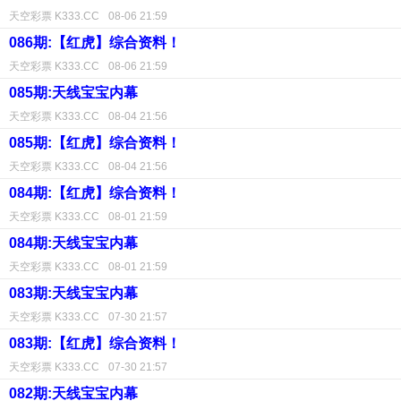
天空彩票 K333.CC
08-06 21:59
086期:【红虎】综合资料！
天空彩票 K333.CC
08-06 21:59
085期:天线宝宝内幕
天空彩票 K333.CC
08-04 21:56
085期:【红虎】综合资料！
天空彩票 K333.CC
08-04 21:56
084期:【红虎】综合资料！
天空彩票 K333.CC
08-01 21:59
084期:天线宝宝内幕
天空彩票 K333.CC
08-01 21:59
083期:天线宝宝内幕
天空彩票 K333.CC
07-30 21:57
083期:【红虎】综合资料！
天空彩票 K333.CC
07-30 21:57
082期:天线宝宝内幕