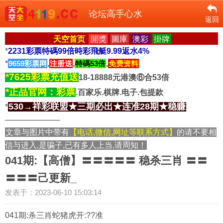
论坛高手心水
返回
天空首页
開獎
圖庫
澳彩
掛牌
*
2231彩票特碼99倍時彩飛艇9.99返水4%
*
9659彩票网
,
注册送
,
特碼53倍
,
免费资料
*7625彩票充值送
18-18888元港澳⑥合53倍
*正品官网：彩票
.百家乐.棋牌.电子.包提款
530→祥彩联盟★三期必出★连准28期★稳赚
*
──────────
文章与图片中带有
【电话,微信,网址等联系方式】
的请不要相
信与进入,是骗子,已有多人上当,请周知！
041期:【高僧】〓〓〓〓〓 稳杀三肖 〓〓
〓〓〓己更新_
发表于：2023-06-10 15:03:14
041期:杀三肖蛇猪虎开:??准