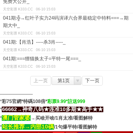
免费大公开_
天空彩票 K333.CC
06-10 15:03
041期:╬→红叶子实力24码演译六合界最稳定中特料===→期
期大中_
天空彩票 K333.CC
06-10 15:03
041期:【肖浩】-----杀3肖-----_
天空彩票 K333.CC
06-10 15:03
041期:===狸猫换太子=平特一尾===_
天空彩票 K333.CC
06-10 15:03
上一页
第1页
下一页
──────────
*
彩75官網*特碼108倍*
彩票9.99*註送999
66662→神奇八码★连准10多期★高手★★
*
澳门管家婆
*
→买啥开啥/1肖太准/看图解特
站长推荐→内部10碼
*
/1句爆平特/看图解特