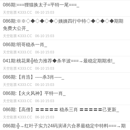
086期:===狸猫换太子=平特一尾===_
天空彩票 K333.CC
06-10 15:03
086期:※※◇◆◇◆◇◆◇姨姨四行中特◇◆◇◆◇◆期期
免费大公开_
天空彩票 K333.CC
06-10 15:03
086期:明哥稳杀一肖_
天空彩票 K333.CC
06-10 15:03
041期:桃花果╬给力推荐◆杀半波===→最稳定期期准!_
天空彩票 K333.CC
06-10 15:03
086期:【肖浩】-----杀3肖-----_
天空彩票 K333.CC
06-10 15:03
086期:【火火风神】平特一肖_
天空彩票 K333.CC
06-10 15:03
086期:【高僧】〓〓〓〓〓 稳杀三肖 〓〓〓〓〓己更新_
天空彩票 K333.CC
06-10 15:03
086期:╬→红叶子实力24码演译六合界最稳定中特料===→期