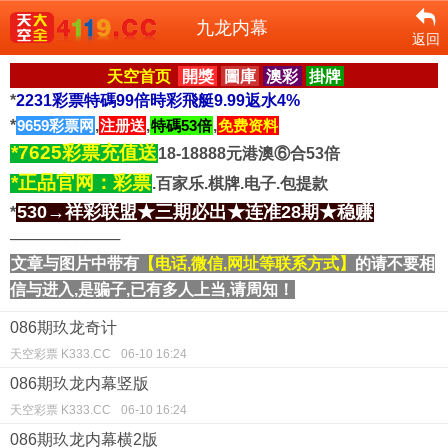
九龙内幕
返回
天空首页
開獎
圖庫
澳彩
掛牌
*
2231彩票特碼99倍時彩飛艇9.99返水4%
*
9659彩票网
,
注册送
,
特碼53倍
,
免费资料
*7625彩票充值送
18-18888元港澳⑥合53倍
*正品官网：彩票
.百家乐.棋牌.电子.包提款
530→祥彩联盟★三期必出★连准28期★稳赚
*
──────────
文章与图片中带有
【电话,微信,网址等联系方式】
的请不要相
信与进入,是骗子,已有多人上当,请周知！
086期玖龙奇计
天空彩票 K333.CC
06-10 16:24
086期玖龙内幕竖版
天空彩票 K333.CC
06-10 16:24
086期玖龙内幕横2版