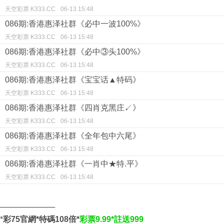
天空彩票 K333.CC
06-13 15:48
086期:香港惠泽社群《必中一波100%》
天空彩票 K333.CC
06-13 15:48
086期:香港惠泽社群《必中③头100%》
天空彩票 K333.CC
06-13 15:48
086期:香港惠泽社群《宝宝话▲特码》
天空彩票 K333.CC
06-13 15:48
086期:香港惠泽社群《四肖克黑庄↙》
天空彩票 K333.CC
06-13 15:48
086期:香港惠泽社群《全年包中六尾》
天空彩票 K333.CC
06-13 15:48
086期:香港惠泽社群《一肖中★特.平》
天空彩票 K333.CC
06-13 15:48
──────────
*
彩75官網*特碼108倍*
彩票9.99*註送999