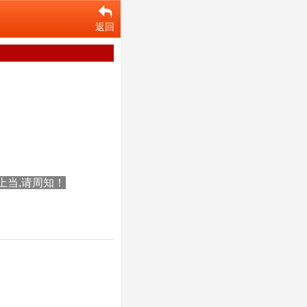
返回
上当,请周知！