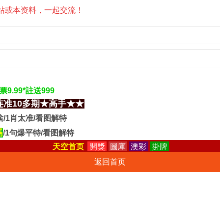
站或本资料，一起交流！
票9.99*註送999
★连准10多期★高手★★
/1肖太准/看图解特
碼
/1句爆平特/看图解特
天空首页
開獎
圖庫
澳彩
掛牌
返回首页