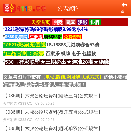
公式资料
返回
天空首页
開獎
圖庫
澳彩
掛牌
*
2231彩票特碼99倍時彩飛艇9.99返水4%
*
9659彩票网
,
注册送
,
特碼53倍
,
免费资料
*7625彩票充值送
18-18888元港澳⑥合53倍
*正品官网：彩票
.百家乐.棋牌.电子.包提款
530→祥彩联盟★三期必出★连准28期★稳赚
*
──────────
文章与图片中带有
【电话,微信,网址等联系方式】
的请不要相
信与进入,是骗子,已有多人上当,请周知！
【086期】六叔公论坛资料(赌场三肖)公式规律】
天空彩票 K333.CC
08-07 20:36
【086期】六叔公论坛资料(得乐五肖)公式规律】
天空彩票 K333.CC
08-07 20:36
【086期】六叔公论坛资料(哪吒单双)公式规律】