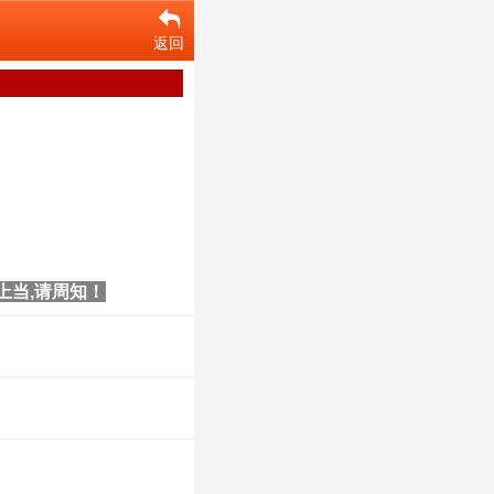
返回
上当,请周知！