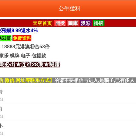
公牛猛料
天空首页
開獎
圖庫
澳彩
掛牌
彩飛艇9.99返水4%
53倍
,
免费资料
8-18888元港澳⑥合53倍
百家乐.棋牌.电子.包提款
三期必出★连准28期★稳赚
话,微信,网址等联系方式】
的请不要相信与进入,是骗子,已有多人
特
04
肖
04
小
04