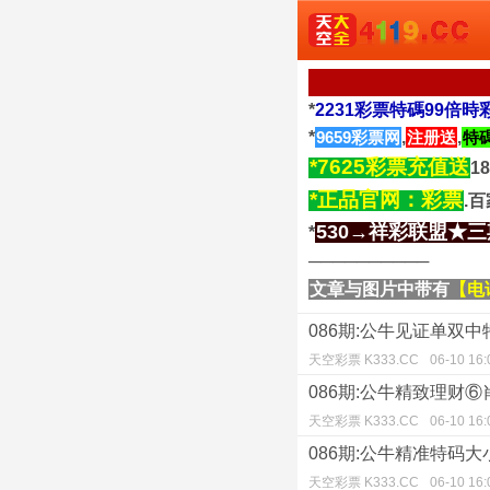
*
2231彩票特碼99倍時
*
9659彩票网
,
注册送
,
特碼
*7625彩票充值送
1
*正品官网：彩票
.
530→祥彩联盟★
*
──────────
文章与图片中带有
【电
086期:公牛见证单双中
天空彩票 K333.CC
06-10 16:
086期:公牛精致理财⑥
天空彩票 K333.CC
06-10 16:
086期:公牛精准特码大
天空彩票 K333.CC
06-10 16: