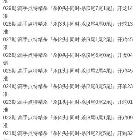
准
029期:高手点特精杀『杀[0头]-同时-杀[0尾7尾1尾]』开龙14
准
028期:高手点特精杀『杀[3头]-同时-杀[2尾4尾0尾]』开蛇13
准
027期:高手点特精杀『杀[2头]-同时-杀[9尾1尾2尾]』开鸡45
准
026期:高手点特精杀『杀[0头]-同时-杀[9尾6尾0尾]』开虎04
错
025期:高手点特精杀『杀[1头]-同时-杀[0尾2尾4尾]』开鸡45
准
024期:高手点特精杀『杀[3头]-同时-杀[2尾8尾5尾]』开羊23
准
023期:高手点特精杀『杀[1头]-同时-杀[4尾0尾2尾]』开蛇01
准
022期:高手点特精杀『杀[4头]-同时-杀[8尾6尾1尾]』开鸡09
准
021期:高手点特精杀『杀[4头]-同时-杀[4尾2尾5尾]』开狗32